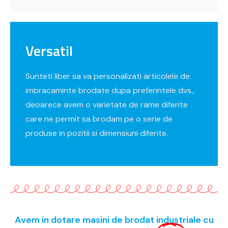
Versatil
Sunteti liber sa va personalizati articolele de
imbracaminte brodate dupa preferintele dvs.,
deoarece avem o varietate de rame diferite
care ne permit sa brodam pe o serie de
produse in pozitii si dimensiuni diferite.
Avem in dotare masini de brodat industriale cu