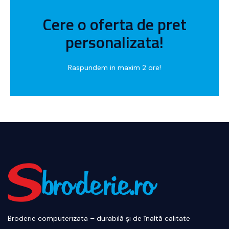
Formular de contact
Cere o oferta de pret
Tel: 0748 888 041
personalizata!
Contact rapid:
Raspundem in maxim 2 ore!
Broderie computerizata – durabilă și de înaltă calitate